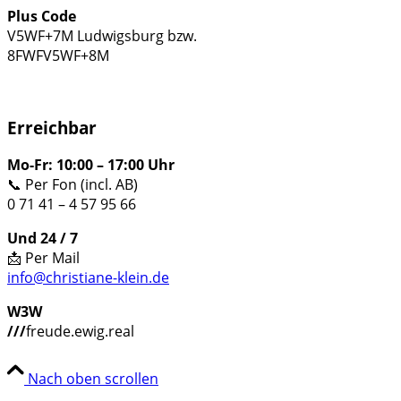
Plus Code
V5WF+7M Ludwigsburg bzw.
8FWFV5WF+8M
Erreichbar
Mo-Fr: 10:00 – 17:00 Uhr
📞 Per Fon (incl. AB)
0 71 41 – 4 57 95 66
Und 24 / 7
📩 Per Mail
info@christiane-klein.de
W3W
///
freude.ewig.real
Nach oben scrollen